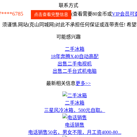
联系方式
7****6785
(查看需要80金币或
VIP会员可
点击查看完整信息
须谨慎.网站(克山同城网)对此不承担任何保证或连带责任! 希
可能感兴趣
二手冰箱
18年奔腾X40自动高配
出售二手电视机
出售二手台式机电脑
最新相关信息
更多>>
二手冰箱
三星风冷冰箱，500元自取。
电话销售
电话销售50名，男女不限，月工资4000-80...