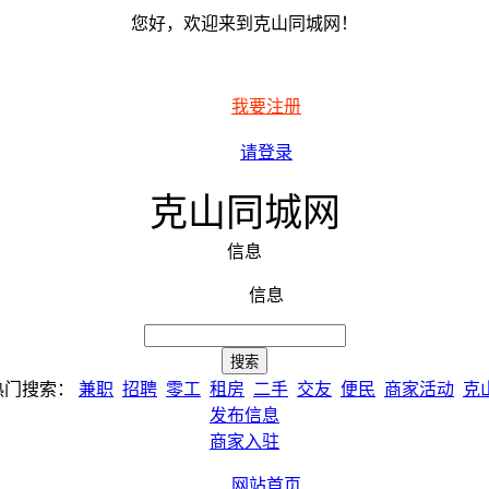
您好，欢迎来到克山同城网！
我要注册
请登录
克山同城网
信息
信息
热门搜索：
兼职
招聘
零工
租房
二手
交友
便民
商家活动
克
发布信息
商家入驻
网站首页