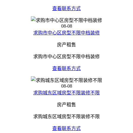
查看联系方式
08-08
求购市中心区房型不限中档装修
房产租售
求购市中心区房型不限中档装修
查看联系方式
08-08
求购城东区域房型不限装修不限
房产租售
求购城东区域房型不限装修不限
查看联系方式