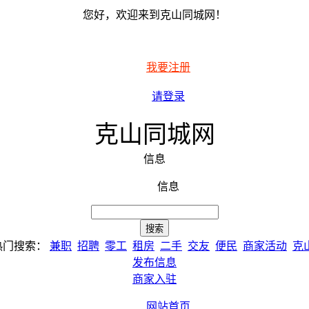
您好，欢迎来到克山同城网！
我要注册
请登录
克山同城网
信息
信息
热门搜索：
兼职
招聘
零工
租房
二手
交友
便民
商家活动
克
发布信息
商家入驻
网站首页